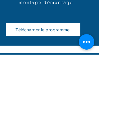
montage démontage
Télécharger le programme
Montage - Démontage -
Utilisation et Vérificaion
journalière des échafaudages
roulants - R457
Durée : 1 jour